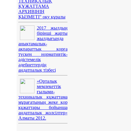
ТЕХНИКАЛЫҚ
ҚҰЖАТТАМА
АРХИВІНІҢ
ҚЫЗМЕТІ" оқу құралы
2017 жылдың
бірінші жарты
жылдығында
анықтамалық-
ақпараттық қорға
түскен нормативтік-
әдістемелік
әдебиеттердің
аңдатпалық тізбесі
«Орталық
мемлекеттік
ғылыми-
техникалық құжаттама
мұрағатының жеке қор
құжаттары бойынша
аңдатпалық жолсілтер»
Алматы 2012.