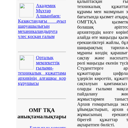
қалыптасқан ғыл
Академик
техникалық құжатта
Мұхтар
құрамы мен мазмұнын з
Алшынбаев:
бағытында қызмет атқара
Қазақстандағы ауыл
ОМҒТҚА қызметкер
шаруашылығын
болашақ әріптест
механикаландыруға
архивтердің көзге көрінб
үлес қосқан ғалым
алайда өте маңызды қызм
ерекшеліктері жайлы, бұл
шаңырақтың тарихи-м
мұраны көздің қарашығ
Орталық
сақтау және насихатта
мемлекеттік
рөлі маңызды екенін түсін
ғылыми-
Студенттерге арх
техникалық құжаттама
құжаттарды цифрла
архивінің алғашқы қор
үдерісін көрсетіп, құжат
құрушысы
сақталуын қамтамасыз
оларды ғылыми мақсат
пайдалану жөнін
жұмыстармен таныст
Архив ғимаратында экс
ұйымдастырып, архив с
ОМҒ ТҚА
жұмысының ерекшелік
анықтамалықтары
бірегей құжаттар т
ақпаратпен бөлісті.
Барлығын көрсету