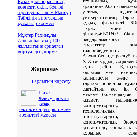
техникалық құжат
Қазақ диаспорасының
архивінде Абай атындағы
көрнекті өкілі, белгілі
ұлттық педагогик
зерттеуші, ғалым Мансұр
университетінің Тарих
Тәйжінің виртуалдық
құқық факультеті 6В0
құжаттар көрмесі
Тарих және Та
дінтану-6В01602 білім
Мұхтар Рахимұлы
бағдарламасының 2
Алшынбаевтың 100
студенттері өндір
жылдығына арналған
тәжірибеден өтті.
виртуалдық көрме
Архив бүгінде республи
ХІХ ғасырдың соңынан б
күнге дейінгі Қазақст
Жариялау
ғылымы мен техника
қалыптасуы және 
Барлығын көрсету
тарихы бойынша құжат
сақтайтын аса ірі бе
Ілияс
мекеме болғандықтан н
Жансүгіровтің
қызметі ғылыми-зер
қазақ
конструкторлық,
баспасөзіндегі рөлі және
технологиялық
архивтегі мұрасы
институттардың,
конструкторлық бюрол
қызметінде, сондай-ақ к
құрылыс салас