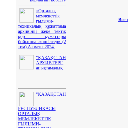
«Орталық
мемлекеттік
Все 
ғылыми-
техникалық құжаттама
архивінің жеке тектік
қор құжаттары
бойынша жөнсілтер» (2
том) Алматы 2024.
"ҚАЗАҚСТАН
АРХИВТЕРІ"
анықтамалық
"ҚАЗАҚСТАН
РЕСПУБЛИКАСЫ
ОРТАЛЫҚ
МЕМЛЕКЕТТІК
ҒЫЛЫМИ-