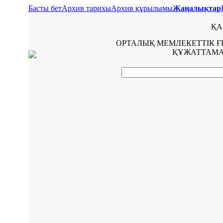
Басты бет
Архив тарихы
Архив құрылымы
Жаңалықтар
ҚА
ОРТАЛЫҚ МЕМЛЕКЕТТІК 
ҚҰЖАТТАМА