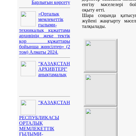
Барлығын көрсету
енгізу мәселелері бо
оқыту өтті.
«Орталық
Шара соңында қатысу
мемлекеттік
жүйені жаңғырту мәсел
ғылыми-
талқылады.
техникалық құжаттама
архивінің жеке тектік
қор құжаттары
бойынша жөнсілтер» (2
том) Алматы 2024.
"ҚАЗАҚСТАН
АРХИВТЕРІ"
анықтамалық
"ҚАЗАҚСТАН
РЕСПУБЛИКАСЫ
ОРТАЛЫҚ
МЕМЛЕКЕТТІК
ҒЫЛЫМИ-