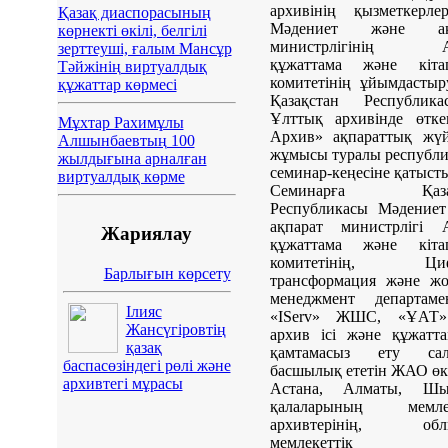
архивінің қызметкерле
Қазақ диаспорасының
Мәдениет және ақ
көрнекті өкілі, белгілі
министрлігінің А
зерттеуші, ғалым Мансұр
құжаттама және кіта
Тәйжінің виртуалдық
комитетінің ұйымдасты
құжаттар көрмесі
Қазақстан Республика
Ұлттық архивінде өтке
Мұхтар Рахимұлы
Архив» ақпараттық жүй
Алшынбаевтың 100
жұмысы туралы республ
жылдығына арналған
семинар-кеңесіне қатыст
виртуалдық көрме
Семинарға Қазақ
Республикасы Мәдениет
ақпарат министрлігі А
Жариялау
құжаттама және кіта
комитетінің, Циф
Барлығын көрсету
трансформация және жо
менеджмент департамен
Ілияс
«IServ» ЖШС, «ҰАТ
Жансүгіровтің
архив ісі және құжатт
қазақ
қамтамасыз ету сал
баспасөзіндегі рөлі және
басшылық ететін ЖАО өкі
архивтегі мұрасы
Астана, Алматы, Шы
қалаларының мемлек
архивтерінің, обл
мемлекеттік а