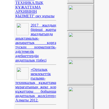
ТЕХНИКАЛЫҚ
ҚҰЖАТТАМА
АРХИВІНІҢ
ҚЫЗМЕТІ" оқу құралы
2017 жылдың
бірінші жарты
жылдығында
анықтамалық-
ақпараттық қорға
түскен нормативтік-
әдістемелік
әдебиеттердің
аңдатпалық тізбесі
«Орталық
мемлекеттік
ғылыми-
техникалық құжаттама
мұрағатының жеке қор
құжаттары бойынша
аңдатпалық жолсілтер»
Алматы 2012.