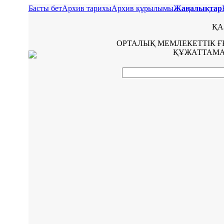
Басты бет
Архив тарихы
Архив құрылымы
Жаңалықтар
ҚА
ОРТАЛЫҚ МЕМЛЕКЕТТІК 
ҚҰЖАТТАМА