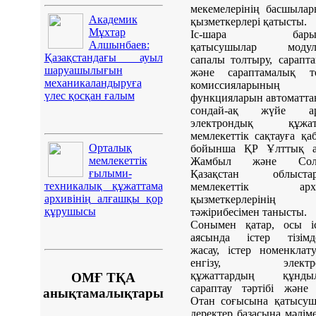
мекемелерінің басшыла
Академик
қызметкерлері қатысты.
Мұхтар
Іс-шара барыс
Алшынбаев:
қатысушылар модуль
Қазақстандағы ауыл
сапалы толтыру, сарапт
шаруашылығын
және сараптамалық те
механикаландыруға
комиссияларының
үлес қосқан ғалым
функцияларын автоматта
сондай-ақ жүйе а
электрондық құжат
мемлекеттік сақтауға қа
Орталық
бойынша ҚР Ұлттық ар
мемлекеттік
Жамбыл және Солт
ғылыми-
Қазақстан облыста
техникалық құжаттама
мемлекеттік архи
архивінің алғашқы қор
қызметкерлерінің
құрушысы
тәжірибесімен танысты.
Сонымен қатар, осы іс
аясында істер тізімде
жасау, істер номенклат
енгізу, электро
құжаттардың құнды
ОМҒ ТҚА
сараптау тәртібі және
анықтамалықтары
Отан соғысына қатысуш
деректер базасына мәліме