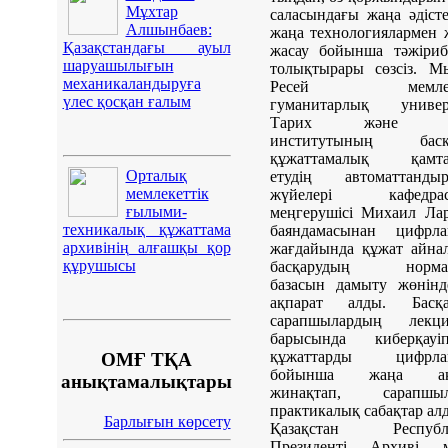
Мұхтар
саласындағы жаңа әдіст
Алшынбаев:
жаңа технологиялармен
Қазақстандағы ауыл
жасау бойынша тәжіриб
шаруашылығын
толықтырары сөзсіз. М
механикаландыруға
Ресей мемлеке
үлес қосқан ғалым
гуманитарлық универс
Тарих және а
институтының басқ
құжаттамалық қамта
Орталық
етудің автоматтандыр
мемлекеттік
жүйелері кафедра
ғылыми-
меңгерушісі Михаил Ла
техникалық құжаттама
баяндамасынан цифрла
архивінің алғашқы қор
жағдайында құжат айна
құрушысы
басқарудың нормат
базасын дамыту жөнінд
ақпарат алды. Бас
сарапшылардың лекци
барысында киберқауіпс
құжаттарды цифрла
ОМҒ ТҚА
бойынша жаңа ақп
анықтамалықтары
жинақтап, сарапшыл
практикалық сабақтар ал
Барлығын көрсету
Қазақстан Республ
Президенті Архиві м