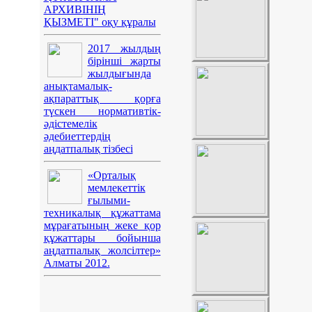
АРХИВІНІҢ
ҚЫЗМЕТІ" оқу құралы
2017 жылдың
бірінші жарты
жылдығында
анықтамалық-
ақпараттық қорға
түскен нормативтік-
әдістемелік
әдебиеттердің
аңдатпалық тізбесі
«Орталық
мемлекеттік
ғылыми-
техникалық құжаттама
мұрағатының жеке қор
құжаттары бойынша
аңдатпалық жолсілтер»
Алматы 2012.