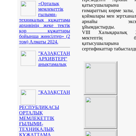
«Орталық
қатысушыларына 
мемлекеттік
ғимараттың көрме залы, 
ғылыми-
қоймалары мен зертхана
техникалық құжаттама
арнайы экску
архивінің жеке тектік
ұйымдастырды.
қор құжаттары
VIII Халықаралық 
бойынша жөнсілтер» (2
мектептің ба
том) Алматы 2024.
қатысушыларына
сертификаттар табысталд
"ҚАЗАҚСТАН
АРХИВТЕРІ"
анықтамалық
"ҚАЗАҚСТАН
РЕСПУБЛИКАСЫ
ОРТАЛЫҚ
МЕМЛЕКЕТТІК
ҒЫЛЫМИ-
ТЕХНИКАЛЫҚ
ҚҰЖАТТАМА