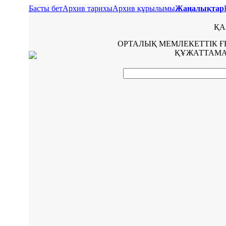
Басты бет
Архив тарихы
Архив құрылымы
Жаңалықтар
ҚА
ОРТАЛЫҚ МЕМЛЕКЕТТІК 
ҚҰЖАТТАМА