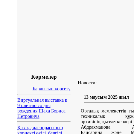
Көрмелер
Новости:
Барлығын көрсету
13 маусым 2025 жыл
Виртуальная выставка к
95-летию со дня
рождения Шаха Бориса
Орталық мемлекеттік ғ
Петровича
техникалық құжат
архивінің қызметкерлері
Абдрахманова, Ай
Қазақ диаспорасының
Байсарина және М
көрнекті өкілі, белгілі