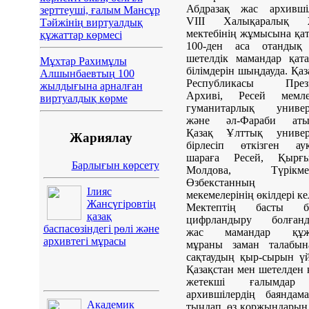
Абдразақ жас архившіл
зерттеуші, ғалым Мансұр
VIII Халықаралық 
Тәйжінің виртуалдық
мектебінің жұмысына қа
құжаттар көрмесі
100-ден аса отандық
шетелдік мамандар қат
Мұхтар Рахимұлы
білімдерін шыңдауда. Қаз
Алшынбаевтың 100
Республикасы Прези
жылдығына арналған
Архиві, Ресей мемлек
виртуалдық көрме
гуманитарлық универс
және әл-Фараби аты
Қазақ Ұлттық универс
Жариялау
бірлесіп өткізген ау
шараға Ресей, Қырғыз
Барлығын көрсету
Молдова, Түрікмен
Өзбекстанның а
Ілияс
мекемелерінің өкілдері ке
Жансүгіровтің
Мектептің басты б
қазақ
цифрландыру болғанд
баспасөзіндегі рөлі және
жас мамандар құж
архивтегі мұрасы
мұраны заман талабын
сақтаудың қыр-сырын үй
Қазақстан мен шетелден 
жетекші ғалымдар
архившілердің баяндам
Академик
тыңдап, өз қоржындарын