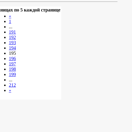
аницах по 5 каждой странице
«
1
...
191
192
193
194
195
196
197
198
199
...
212
»