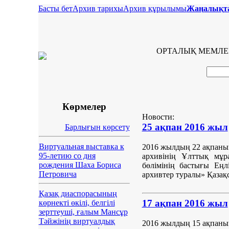
Басты бет
Архив тарихы
Архив құрылымы
Жаңалықт
ОРТАЛЫҚ МЕМЛЕ
Көрмелер
Новости:
25 ақпан 2016 жыл
Барлығын көрсету
Виртуальная выставка к
2016 жылдың 22 ақпаны
95-летию со дня
архивінің Ұлттық мұр
рождения Шаха Бориса
бөлімінің бастығы Ең
Петровича
архивтер туралы» Қаза
Қазақ диаспорасының
17 ақпан 2016 жыл
көрнекті өкілі, белгілі
зерттеуші, ғалым Мансұр
Тәйжінің виртуалдық
2016 жылдың 15 ақпаны