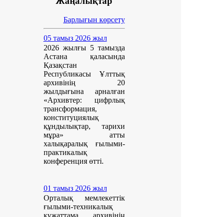
Жаңалықтар
Барлығын көрсету
05 тамыз 2026 жыл
2026 жылғы 5 тамызда
Астана қаласында
Қазақстан
Республикасы Ұлттық
архивінің 20
жылдығына арналған
«Архивтер: цифрлық
трансформация,
конституциялық
құндылықтар, тарихи
мұра» атты
халықаралық ғылыми-
практикалық
конференция өтті.
01 тамыз 2026 жыл
Орталық мемлекеттік
ғылыми-техникалық
құжаттама архивінің