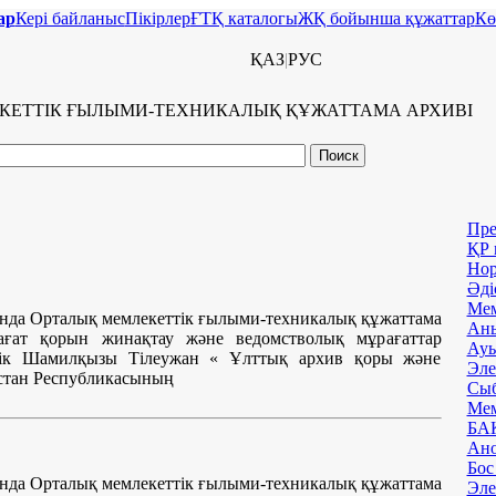
ар
Керi байланыс
Пікірлер
ҒТҚ каталогы
ЖҚ бойынша құжаттар
Кө
ҚАЗ
|
РУС
КЕТТІК ҒЫЛЫМИ-ТЕХНИКАЛЫҚ ҚҰЖАТТАМА АРХИВI
Пре
ҚР 
Нор
Әді
Мем
нда Орталық мемлекеттік ғылыми-техникалық құжаттама
Аны
ағат қорын жинақтау және ведомстволық мұрағаттар
Ауы
лік Шамилқызы Тілеужан « Ұлттық архив қоры және
Эле
қстан Республикасының
Сыб
Мем
БАҚ
Ано
Бос
нда Орталық мемлекеттік ғылыми-техникалық құжаттама
Эле