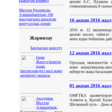
құжаттар көрмесі
архиві А.С. Пушкин 
гимназиясының 8 сынып 
Мұхтар Рахимұлы
Алшынбаевтың 100
жылдығына арналған
16 ақпан 2016 жыл
виртуалдық көрме
2016 ж. 12 ақпанында
архиві зоолог, табиға
Жариялау
жеке қоры бойынша дай
Барлығын көрсету
12 ақпан 2016 жыл
Ілияс
Жансүгіровтің
Орталық мемлекеттік 
қазақ
және анықтамалық-ақп
баспасөзіндегі рөлі және
жіберген жаңа басылым
архивтегі мұрасы
01 ақпан 2016 жыл
ОМҒТҚА қызметкерлер
Академик
Алматы қ. Қытай Халы
Мұхтар
Шелковый путь – День к
Алшынбаев:
Қазақстандағы ауыл