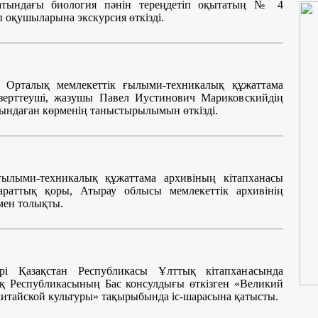
атындағы биология пәнін тереңдетіп оқытатың № 4
оқушыларына экскурсия өткізді.
 Орталық мемлекеттік ғылыми-техникалық құжаттама
т зерттеуші, жазушы Павел Иустинович Мариковскийдің
ындаған көрменің таныстырылымын өткізді.
ғылыми-техникалық құжаттама архивіның кітапханасы
араттық қоры, Атырау облысы мемлекеттік архивінің
мен толықты.
і Қазақстан Республикасы Ұлттық кітапханасында
қ Республикасының Бас консулдығы өткізген «Великий
итайской культуры» тақырыбында іс-шарасына қатысты.