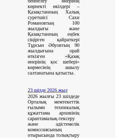
бейнелеу өнерінің
көрнекті өкілдері –
Қазақстанның Халық
суретшісі Сахи
Романовтың 100
жылдығы және
Қазақстанның еңбек
сіңірген қайраткері
Тұрсын Әбуовтың 90
жылдығына орай
өткізген «Қазақ
өнерінің қос шебері»
көрмесінің ашылу
салтанатына қатысты.
23 шілде 2026 жыл
2026 жылғы 23 шілдеде
Орталық мемтекеттік
ғылыми техникалық
құжаттама архивінің
сараптамалық-тексеру
және әдістемелік
комиссиясының
отырысында толықтыру