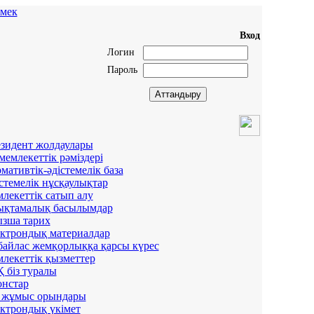
мек
Вход
Логин
Пароль
зидент жолдаулары
мемлекеттік рәміздері
мативтік-әдістемелік база
стемелік нұсқаулықтар
лекеттік сатып алу
қтамалық басылымдар
зша тарих
ктрондық материалдар
айлас жемқорлыққа қарсы күрес
лекеттік қызметтер
 біз туралы
нстар
 жұмыс орындары
ктрондық үкімет