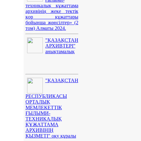
техникалық құжаттама
архивінің жеке тектік
қор құжаттары
бойынша жөнсілтер» (2
том) Алматы 2024.
"ҚАЗАҚСТАН
АРХИВТЕРІ"
анықтамалық
"ҚАЗАҚСТАН
РЕСПУБЛИКАСЫ
ОРТАЛЫҚ
МЕМЛЕКЕТТІК
ҒЫЛЫМИ-
ТЕХНИКАЛЫҚ
ҚҰЖАТТАМА
АРХИВІНІҢ
ҚЫЗМЕТІ" оқу құралы