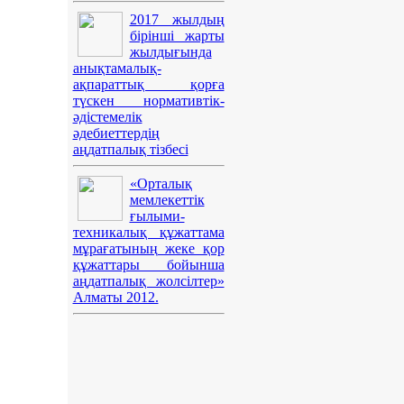
2017 жылдың
бірінші жарты
жылдығында
анықтамалық-
ақпараттық қорға
түскен нормативтік-
әдістемелік
әдебиеттердің
аңдатпалық тізбесі
«Орталық
мемлекеттік
ғылыми-
техникалық құжаттама
мұрағатының жеке қор
құжаттары бойынша
аңдатпалық жолсілтер»
Алматы 2012.