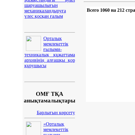
шаруашылығын
Всего 1060 на 212 стр
механикаландыруға
үлес қосқан ғалым
Орталық
мемлекеттік
ғылыми-
техникалық құжаттама
архивінің алғашқы қор
құрушысы
ОМҒ ТҚА
анықтамалықтары
Барлығын көрсету
«Орталық
мемлекеттік
ғылыми-