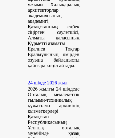
ұжымы Халықаралық
архитекторлар
академиясының
академигі,
Қазақстанның еңбек
сіңірген саулетшісі,
Алматы қаласының
Құрметті азаматы
Ералиев Тоқтар
Ералыұлының өмірден
озуына байланысты
қайғыра көңіл айтады.
24 шілде 2026 жыл
2026 жылғы 24 шілдеде
Орталық мемлекеттік
ғылыми-техникалық
құжаттама архивінің
қызметкерлері
Қазақстан
Республикасының
Ұлттық орталық
музейінде қазақ