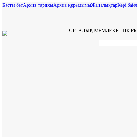
Басты бет
Архив тарихы
Архив құрылымы
Жаңалықтар
Керi бай
ОРТАЛЫҚ МЕМЛЕКЕТТІК Ғ