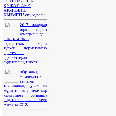
ТЕХНИКАЛЫҚ
ҚҰЖАТТАМА
АРХИВІНІҢ
ҚЫЗМЕТІ" оқу құралы
2017 жылдың
бірінші жарты
жылдығында
анықтамалық-
ақпараттық қорға
түскен нормативтік-
әдістемелік
әдебиеттердің
аңдатпалық тізбесі
«Орталық
мемлекеттік
ғылыми-
техникалық құжаттама
мұрағатының жеке қор
құжаттары бойынша
аңдатпалық жолсілтер»
Алматы 2012.