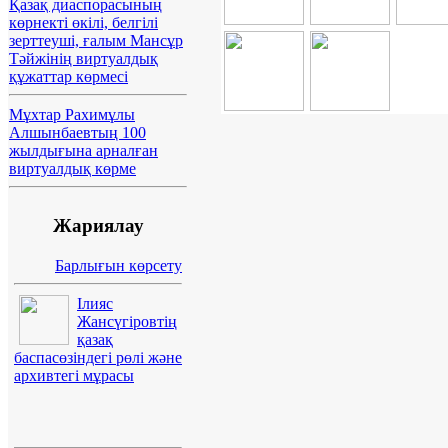
Қазақ диаспорасының
көрнекті өкілі, белгілі
зерттеуші, ғалым Мансұр
Тәйжінің виртуалдық
құжаттар көрмесі
Мұхтар Рахимұлы
Алшынбаевтың 100
жылдығына арналған
виртуалдық көрме
Жариялау
Барлығын көрсету
Ілияс
Жансүгіровтің
қазақ
баспасөзіндегі рөлі және
архивтегі мұрасы