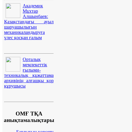
Академик
Мұхтар
Алшынбаев:
Қазақстандағы ауыл
шаруашылығын
механикаландыруға
үлес қосқан ғалым
Орталық
мемлекеттік
ғылыми-
техникалық құжаттама
архивінің алғашқы қор
құрушысы
ОМҒ ТҚА
анықтамалықтары
Барлығын көрсету