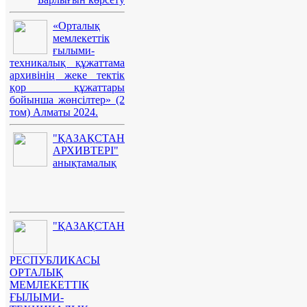
«Орталық
мемлекеттік
ғылыми-
техникалық құжаттама
архивінің жеке тектік
қор құжаттары
бойынша жөнсілтер» (2
том) Алматы 2024.
"ҚАЗАҚСТАН
АРХИВТЕРІ"
анықтамалық
"ҚАЗАҚСТАН
РЕСПУБЛИКАСЫ
ОРТАЛЫҚ
МЕМЛЕКЕТТІК
ҒЫЛЫМИ-