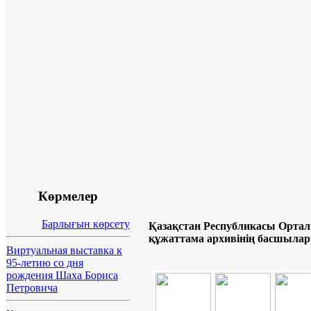
Көрмелер
Барлығын көрсету
Қазақстан Республикасы Орта
құжаттама архивінің басшыла
Виртуальная выставка к
95-летию со дня
рождения Шаха Бориса
Петровича