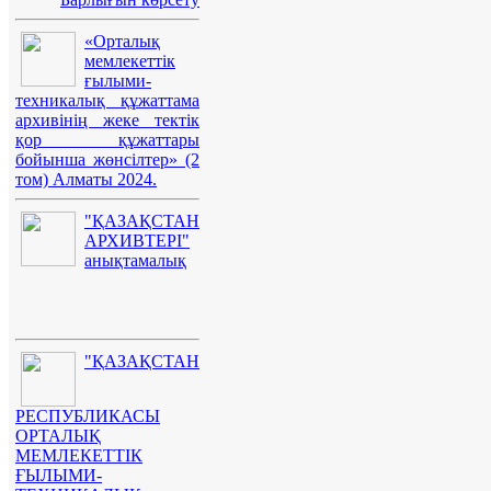
«Орталық
мемлекеттік
ғылыми-
техникалық құжаттама
архивінің жеке тектік
қор құжаттары
бойынша жөнсілтер» (2
том) Алматы 2024.
"ҚАЗАҚСТАН
АРХИВТЕРІ"
анықтамалық
"ҚАЗАҚСТАН
РЕСПУБЛИКАСЫ
ОРТАЛЫҚ
МЕМЛЕКЕТТІК
ҒЫЛЫМИ-