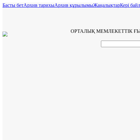
Басты бет
Архив тарихы
Архив құрылымы
Жаңалықтар
Керi бай
ОРТАЛЫҚ МЕМЛЕКЕТТІК Ғ