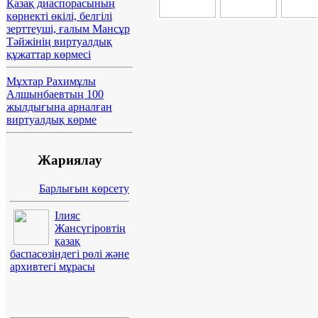
Қазақ диаспорасының
көрнекті өкілі, белгілі
зерттеуші, ғалым Мансұр
Тәйжінің виртуалдық
құжаттар көрмесі
Мұхтар Рахимұлы
Алшынбаевтың 100
жылдығына арналған
виртуалдық көрме
Жариялау
Барлығын көрсету
Ілияс
Жансүгіровтің
қазақ
баспасөзіндегі рөлі және
архивтегі мұрасы