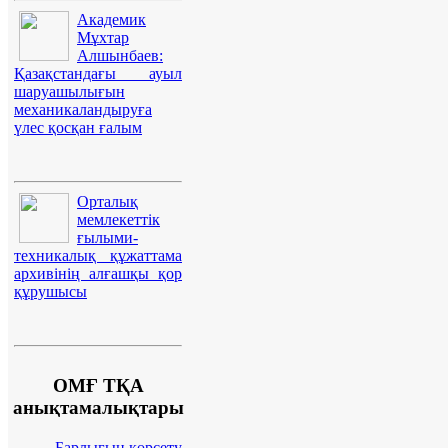
Академик
Мұхтар
Алшынбаев:
Қазақстандағы ауыл
шаруашылығын
механикаландыруға
үлес қосқан ғалым
Орталық
мемлекеттік
ғылыми-
техникалық құжаттама
архивінің алғашқы қор
құрушысы
ОМҒ ТҚА
анықтамалықтары
Барлығын көрсету