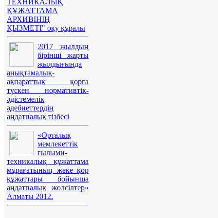
ТЕХНИКАЛЫҚ
ҚҰЖАТТАМА
АРХИВІНІҢ
ҚЫЗМЕТІ" оқу құралы
2017 жылдың
бірінші жарты
жылдығында
анықтамалық-
ақпараттық қорға
түскен нормативтік-
әдістемелік
әдебиеттердің
аңдатпалық тізбесі
«Орталық
мемлекеттік
ғылыми-
техникалық құжаттама
мұрағатының жеке қор
құжаттары бойынша
аңдатпалық жолсілтер»
Алматы 2012.