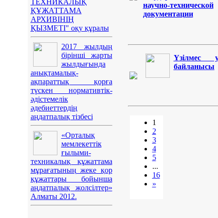
ТЕХНИКАЛЫҚ
научно-технической
ҚҰЖАТТАМА
документации
АРХИВІНІҢ
ҚЫЗМЕТІ" оқу құралы
2017 жылдың
бірінші жарты
Үзілмес у
жылдығында
байланысы
анықтамалық-
ақпараттық қорға
түскен нормативтік-
әдістемелік
әдебиеттердің
аңдатпалық тізбесі
1
2
«Орталық
3
мемлекеттік
4
ғылыми-
5
техникалық құжаттама
...
мұрағатының жеке қор
16
құжаттары бойынша
»
аңдатпалық жолсілтер»
Алматы 2012.