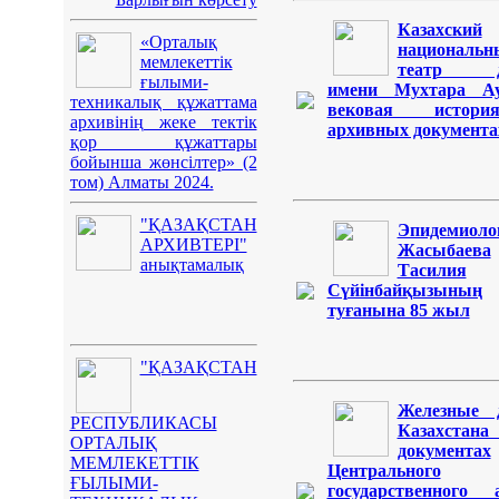
Казахский
«Орталық
национальн
мемлекеттік
театр д
ғылыми-
имени Мухтара Ау
техникалық құжаттама
вековая истор
архивінің жеке тектік
архивных документа
қор құжаттары
бойынша жөнсілтер» (2
том) Алматы 2024.
"ҚАЗАҚСТАН
Эпидемиоло
АРХИВТЕРІ"
Жасыбаева
анықтамалық
Тасилия
Сүйінбайқызының
туғанына 85 жыл
"ҚАЗАҚСТАН
Железные 
РЕСПУБЛИКАСЫ
Казахст
ОРТАЛЫҚ
документах
МЕМЛЕКЕТТІК
Центрального
ҒЫЛЫМИ-
государственного 