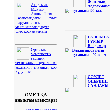
Жаналық
Академик
Абдрахмано
Мұхтар
туғанына 90 жыл
Алшынбаев:
Қазақстандағы ауыл
шаруашылығын
механикаландыруға
үлес қосқан ғалым
ҒАЛЫМҒА
ҒҰМЫР И
Владимир
Орталық
Владимировичтің
мемлекеттік
туғанына - 90 жыл
ғылыми-
техникалық құжаттама
архивінің алғашқы қор
құрушысы
СӘУЛЕТ
ӨНЕРІНІҢ
САҢЛАҒЫ
ОМҒ ТҚА
анықтамалықтары
Барлығын көрсету