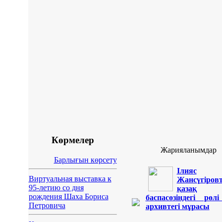
Көрмелер
Жарияланымдар
Барлығын көрсету
Ілияс
Виртуальная выставка к
Жансүгіровт
95-летию со дня
қазақ
рождения Шаха Бориса
баспасөзіндегі рөл
Петровича
архивтегі мұрасы