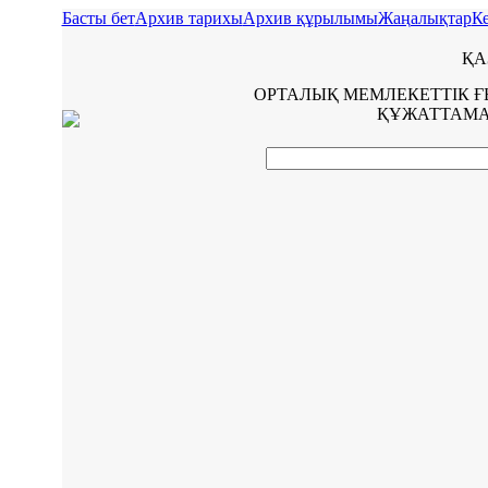
Басты бет
Архив тарихы
Архив құрылымы
Жаңалықтар
Ке
ҚА
ОРТАЛЫҚ МЕМЛЕКЕТТІК 
ҚҰЖАТТАМА