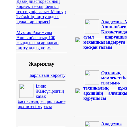
Қазақ диаспорасының
көрнекті өкілі, белгілі
зерттеуші, ғалым Мансұр
Тәйжінің виртуалдық
құжаттар көрмесі
Академик 
Алшынбаев
Қазақстанд
Мұхтар Рахимұлы
ауыл шаруашыл
Алшынбаевтың 100
механикаландыруғ
жылдығына арналған
қосқан ғалым
виртуалдық көрме
Жариялау
Орталық
Барлығын көрсету
мемлекеттік
ғылыми-
Ілияс
техникалық құжа
Жансүгіровтің
архивінің алғашқ
қазақ
құрушысы
баспасөзіндегі рөлі және
архивтегі мұрасы
Академик