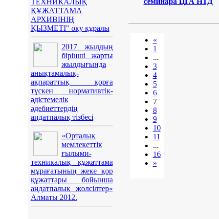
семинара ЦГА НТД
ТЕХНИКАЛЫҚ
ҚҰЖАТТАМА
АРХИВІНІҢ
ҚЫЗМЕТІ" оқу құралы
«
2017 жылдың
1
бірінші жарты
...
жылдығында
3
анықтамалық-
4
ақпараттық қорға
5
түскен нормативтік-
6
әдістемелік
7
әдебиеттердің
8
аңдатпалық тізбесі
9
10
«Орталық
11
мемлекеттік
...
ғылыми-
16
техникалық құжаттама
»
мұрағатының жеке қор
құжаттары бойынша
аңдатпалық жолсілтер»
Алматы 2012.