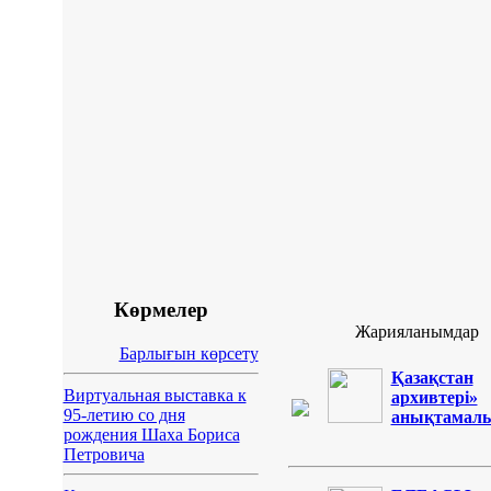
Көрмелер
Жарияланымдар
Барлығын көрсету
Қазақстан
Виртуальная выставка к
архивтері»
95-летию со дня
анықтамал
рождения Шаха Бориса
Петровича