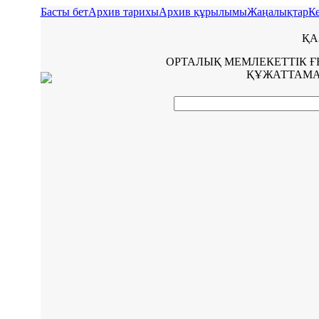
Басты бет
Архив тарихы
Архив құрылымы
Жаңалықтар
Ке
ҚА
ОРТАЛЫҚ МЕМЛЕКЕТТІК 
ҚҰЖАТТАМА