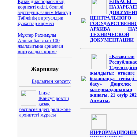
Қазақ диаспорасының
ЕЛБАСЫ 
көрнекті өкілі, белгілі
НАЗАРБА
зерттеуші, ғалым Мансұр
ДОКУМЕН
Тәйжінің виртуалдық
ЦЕНТРАЛЬНОГО
құжаттар көрмесі
ГОСУДАРСТВЕНН
АРХИВА НАУ
ТЕХНИЧЕСКОЙ
Мұхтар Рахимұлы
ДОКУМЕНТАЦИИ
Алшынбаевтың 100
жылдығына арналған
виртуалдық көрме
«Қазақстан
Республика
Тәуелсіздіг
Жариялау
жылдығы: өткенге
болашаққа сенімді
Барлығын көрсету
басу» Дөңгелек 
материалдарының
Ілияс
жинағы. 21 сәуір 20
Жансүгіровтің
Алматы.
қазақ
баспасөзіндегі рөлі және
архивтегі мұрасы
ИНФОРМАЦИОННО