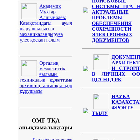
ПОИСКОВЫЕ
Академик
СИСТЕМЫ ЦГА Н
Мұхтар
АКТУАЛЬНЫЕ
Алшынбаев:
ПРОБЛЕМЫ
Қазақстандағы ауыл
ОБЕСПЕЧЕНИЯ
шаруашылығын
СОХРАННОСТИ
механикаландыруға
ЭЛЕКТРОННЫХ
үлес қосқан ғалым
ДОКУМЕНТОВ
ДОКУМЕН
АРХИТЕКТ
Орталық
И СТРОИ
мемлекеттік
В ЛИЧНЫХ ФО
ғылыми-
ЦГА НТД РК
техникалық құжаттама
архивінің алғашқы қор
құрушысы
НАУКА
КАЗАХСТ
ФРОНТ
ТЫЛУ
ОМҒ ТҚА
анықтамалықтары
Барлығын көрсету