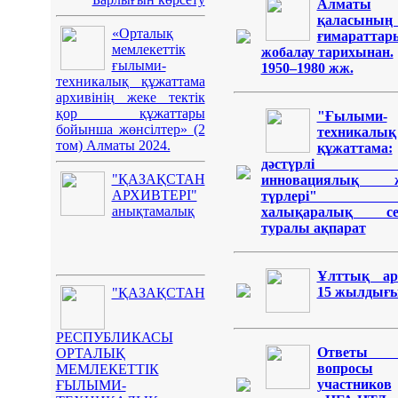
Алматы
қаласының
«Орталық
ғимараттар
мемлекеттік
жобалау тарихынан.
ғылыми-
1950–1980 жж.
техникалық құжаттама
архивінің жеке тектік
қор құжаттары
"Ғылыми-
бойынша жөнсілтер» (2
техникалық
том) Алматы 2024.
құжаттама:
дәстүрлі 
"ҚАЗАҚСТАН
инновациялық 
АРХИВТЕРІ"
түрлері" 
анықтамалық
халықаралық се
туралы ақпарат
Ұлттық ар
15 жылдығ
"ҚАЗАҚСТАН
РЕСПУБЛИКАСЫ
Ответ
ОРТАЛЫҚ
вопросы
МЕМЛЕКЕТТІК
участников
ҒЫЛЫМИ-